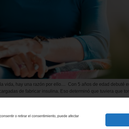
n la vida, hay una razón por ello… Con 5 años de edad debuté
cargadas de fabricar insulina. Eso determinó que tuviera que 
onsentir o retirar el consentimiento, puede afectar