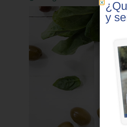
¿Qui
y se