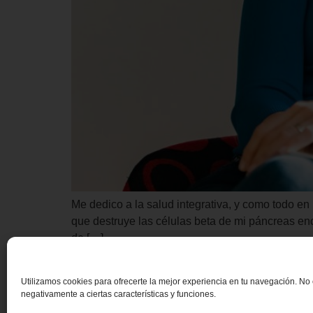
Me dedico a la salud integrativa, y como todo e
que destruye las células beta de mi páncreas en
de […]
Utilizamos cookies para ofrecerte la mejor experiencia en tu navegación. No c
negativamente a ciertas características y funciones.