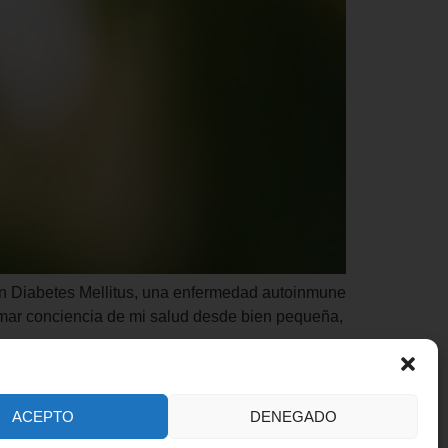
 en Diabetes Mellitus, una enfermedad autoinmune
tomar conciencia de mi salud desde bien pequeña,
ACEPTO
DENEGADO