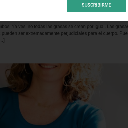
SUSCRIBIRME
mbos. Ya ves, no todas las grasas se crean por igual. Las gra
 ​​pueden ser extremadamente perjudiciales para el cuerpo. Pue
[…]