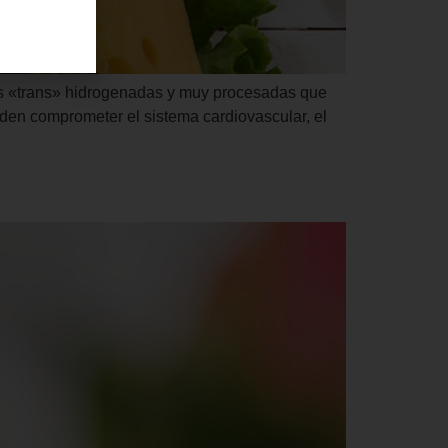
sas «trans» hidrogenadas y muy procesadas que
den comprometer el sistema cardiovascular, el