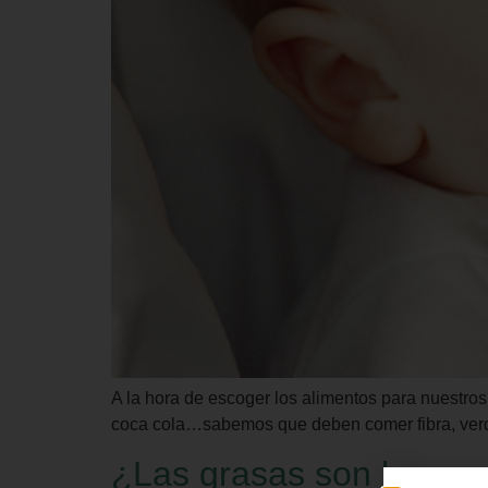
A la hora de escoger los alimentos para nuestro
coca cola…sabemos que deben comer fibra, verdur
¿Las grasas son buena