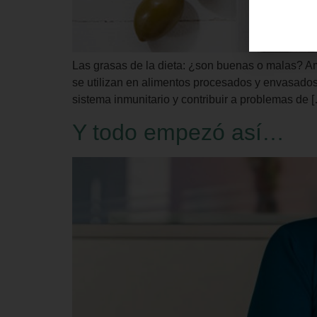
Las grasas de la dieta: ¿son buenas o malas? A
se utilizan en alimentos procesados y envasados
sistema inmunitario y contribuir a problemas de 
Y todo empezó así…