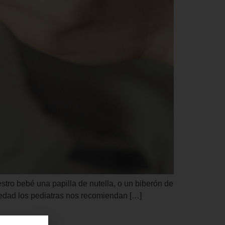
tro bebé una papilla de nutella, o un biberón de
 edad los pediatras nos recomiendan […]