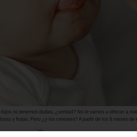
s hijos no tenemos dudas, ¿verdad? No le vamos a ofrecer a nues
as y frutas. Pero ¿y los cereales? A partir de los 6 meses de
s para mi?