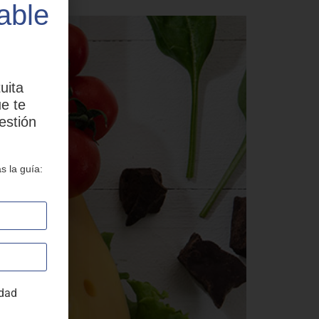
able
uita
e te
estión
s la guía:
idad