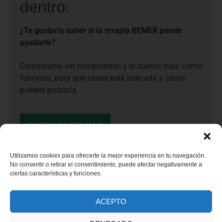
dentro.
¿Te gustaría saber si la terapia BEMER puede
ayudarte?
Contactame sin compromiso y te cuento más: cómo
funciona, para qué casos está indicada y cómo
puedes probarla.
QUIERO SABER MÁS
Utilizamos cookies para ofrecerte la mejor experiencia en tu navegación.
No consentir o retirar el consentimiento, puede afectar negativamente a
ciertas características y funciones.
ACEPTO