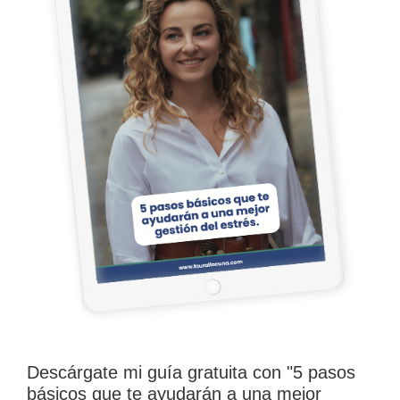
Indicada para:
Artrosis
Artritis
Dolores musculares
Fatiga crónica
Covid persistente
Fobromialgia
Insomnio
Diabetes
Transtornos de cicatrización
Recuperación física
Lesiones diversas
Regeneración de tejidos
Refuerzo del sistema inmune
Descárgate mi guía gratuita con "5 pasos
básicos que te ayudarán a una mejor