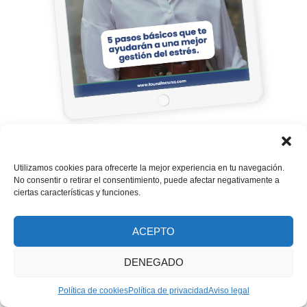
Diseño:
La Semilla
Descárgate mi guía gratuita con "5 pasos
Utilizamos cookies para ofrecerte la mejor experiencia en tu navegación.
básicos que te ayudarán a una mejor
No consentir o retirar el consentimiento, puede afectar negativamente a
ciertas características y funciones.
gestión del estrés."
Completa el formulario y obtendrás la guía:
ACEPTO
DENEGADO
Política de cookies
Política de privacidad
Aviso legal