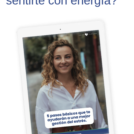
sentirte con energía?
You’ll get your personalized plan after the session. You can
also contact me at
healthywesties@gmail.com
Schedule your session:
https://calendly.com/laurallacuna/healthy-westies
You have access to some content at this link to drive:
CONTENT
Are you ready?
Remember that you can also join the facebook
accountability group page here:
https://fb.me/g/2WnrjyBX8/bsTmBKnl
With love,
Laura
SPANISH