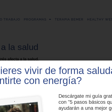
O TRABAJO
PROGRAMAS
TERAPIA BEMER
HEALTHY WES
a la salud
rés afecta a la salud.
eres vivir de forma salud
ntirte con energía?
Descárgate mi guía grat
con "5 pasos básicos qu
ayudarán a una mejor g