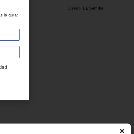
Diseño:
La Semilla
s la guía:
idad