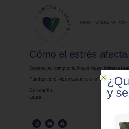
INICIO
SOBRE MI
CÓM
Cómo el estrés afecta 
Gracias por comprar la Masterclass:
Cómo el est
¿Qui
Puedes ver el vídeo ya en
este enlace.
y se
Con cariño,
Laura