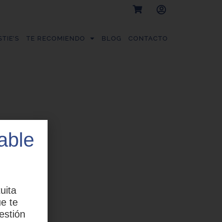
TIE’S
TE RECOMIENDO
BLOG
CONTACTO
able
uita
e te
estión